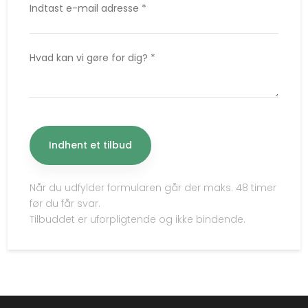
Når du udfylder formularen går der maks. 48 timer
før du får svar.
Tilbuddet er uforpligtende og ikke bindende.